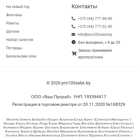
Контакты
На новый год
Фонтаны
+375 (44) 777-86-86
Ракеты
+375 (44) 777-01-95
Шутихи
info@pro100salut.by
Набор салютов
Без выходных, с 8 до 20
Петарды
Заказы принимаем
Бенгальские огни
круглосуточно
© 2026 pro100salut.by
ООО «Ваш Прораб». УНП: 193594417
Регистрация в торговом реестре от 20.11.2020 №168329
Могилёв
Гомель
Бобруйск
Гродно
Борисов
Слуцк
Брест
Солигорск
Молодечно
Мозырь
Чаусы
Речица
Лида
Горки
Марьина Горка
Витебск
Дзержинск
Светлогорск
Волковыск
Жодино
Крупки
Заславль
Барановичи
Смолевичи
Кобрин
Орша
Полоцк
Фаниполь
Берёза
Добруш
Жлобин
Ивацевичи
Калинковичи
Костюковичи
Лепель
Логойск
Мосты
Несвиж
Новополоцк
Осиповичи
Пинск
Пружаны
Рогачёв
Слоним