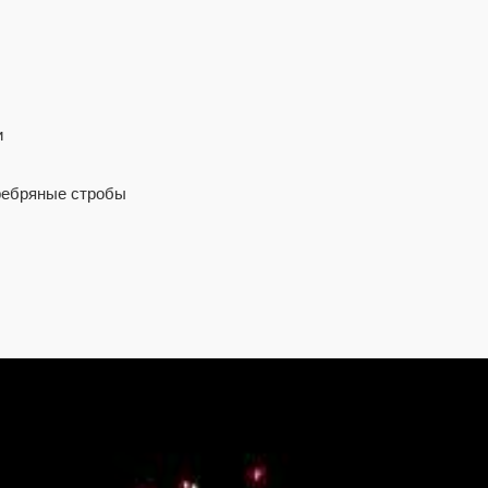
и
еребряные стробы