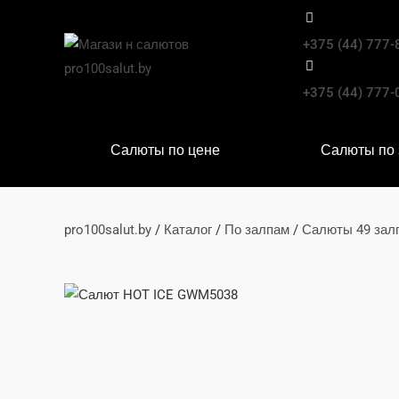
+375 (44) 777-
+375 (44) 777-
Салюты по цене
Салюты по
pro100salut.by
/
Каталог
/
По залпам
/
Салюты 49 зал