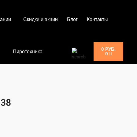
пании
Скидки и акции
Блог
Контакты
0
РУБ.
Пиротехника
0
038