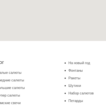
ог
На новый год
Фонтаны
алые салюты
Ракеты
редние салюты
Шутихи
ольшие салюты
Набор салютов
упер салюты
Петарды
мские свечи