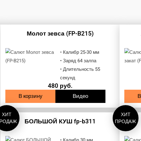
Молот зевса (FP-B215)
• Калибр 25-30 мм
• Заряд 64 залпа
• Длительность 55
секунд
480
руб.
В корзину
Видео
В
ХИТ
ХИТ
БОЛЬШОЙ КУШ fp-b311
РОДАЖ
ПРОДАЖ
• Калибр 30 мм