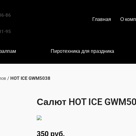
86-86
Главная
О ком
01-95
 залпам
Пиротехника для праздника
пов
/
HOT ICE GWM5038
Салют HOT ICE GWM5
350
руб.