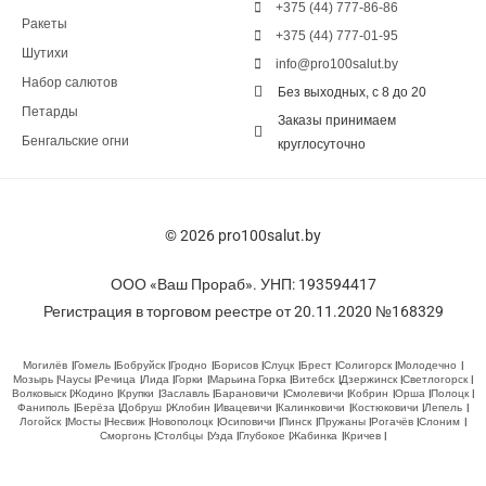
+375 (44) 777-86-86
Ракеты
+375 (44) 777-01-95
Шутихи
info@pro100salut.by
Набор салютов
Без выходных, с 8 до 20
Петарды
Заказы принимаем
Бенгальские огни
круглосуточно
© 2026 pro100salut.by
ООО «Ваш Прораб». УНП: 193594417
Регистрация в торговом реестре от 20.11.2020 №168329
Могилёв
Гомель
Бобруйск
Гродно
Борисов
Слуцк
Брест
Солигорск
Молодечно
Мозырь
Чаусы
Речица
Лида
Горки
Марьина Горка
Витебск
Дзержинск
Светлогорск
Волковыск
Жодино
Крупки
Заславль
Барановичи
Смолевичи
Кобрин
Орша
Полоцк
Фаниполь
Берёза
Добруш
Жлобин
Ивацевичи
Калинковичи
Костюковичи
Лепель
Логойск
Мосты
Несвиж
Новополоцк
Осиповичи
Пинск
Пружаны
Рогачёв
Слоним
Сморгонь
Столбцы
Узда
Глубокое
Жабинка
Кричев