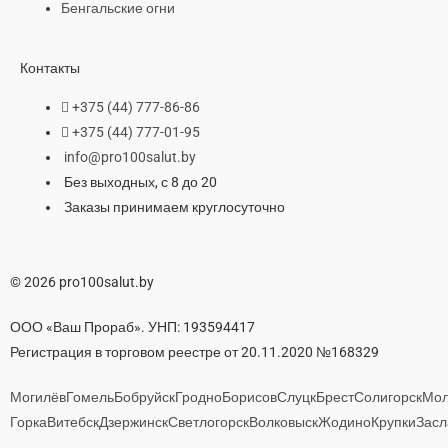
Бенгальские огни
Контакты
+375 (44) 777-86-86
+375 (44) 777-01-95
info@pro100salut.by
Без выходных, с 8 до 20
Заказы принимаем круглосуточно
© 2026 pro100salut.by
ООО «Ваш Прораб». УНП: 193594417
Регистрация в торговом реестре от 20.11.2020 №168329
Могилёв
Гомель
Бобруйск
Гродно
Борисов
Слуцк
Брест
Солигорск
Мол
Горка
Витебск
Дзержинск
Светлогорск
Волковыск
Жодино
Крупки
Засл