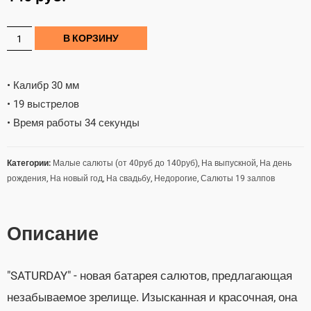
В КОРЗИНУ
• Калибр 30 мм
• 19 выстрелов
• Время работы 34 секунды
Категории:
Малые салюты (от 40руб до 140руб)
,
На выпускной
,
На день
рождения
,
На новый год
,
На свадьбу
,
Недорогие
,
Салюты 19 залпов
Описание
"SATURDAY" - новая батарея салютов, предлагающая
незабываемое зрелище. Изысканная и красочная, она