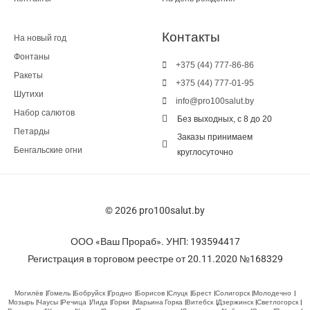
Контакты
На новый год
Фонтаны
+375 (44) 777-86-86
Ракеты
+375 (44) 777-01-95
Шутихи
info@pro100salut.by
Набор салютов
Без выходных, с 8 до 20
Петарды
Заказы принимаем
Бенгальские огни
круглосуточно
© 2026 pro100salut.by
ООО «Ваш Прораб». УНП: 193594417
Регистрация в торговом реестре от 20.11.2020 №168329
Могилёв
Гомель
Бобруйск
Гродно
Борисов
Слуцк
Брест
Солигорск
Молодечно
Мозырь
Чаусы
Речица
Лида
Горки
Марьина Горка
Витебск
Дзержинск
Светлогорск