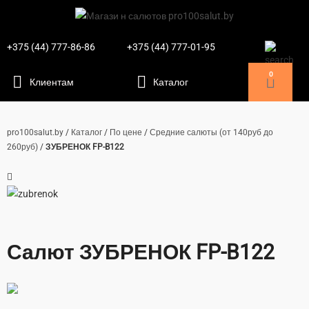
+375 (44) 777-86-86
+375 (44) 777-01-95
0
pro100salut.by
/
Каталог
/
По цене
/
Средние салюты (от 140руб до
260руб)
/
ЗУБРЕНОК FP-B122
Салют ЗУБРЕНОК FP-B122