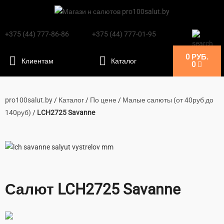
+375 (44) 777-86-86
+375 (44) 777-01-95
0
РУБ.
0
pro100salut.by
/
Каталог
/
По цене
/
Малые салюты (от 40руб до
140руб)
/
LCH2725 Savanne
Салют LCH2725 Savanne